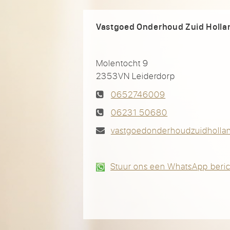
Vastgoed Onderhoud Zuid Holla
Molentocht 9
2353VN Leiderdorp
0652746009
06231 50680
vastgoedonderhoudzuidholla
Stuur ons een WhatsApp beric