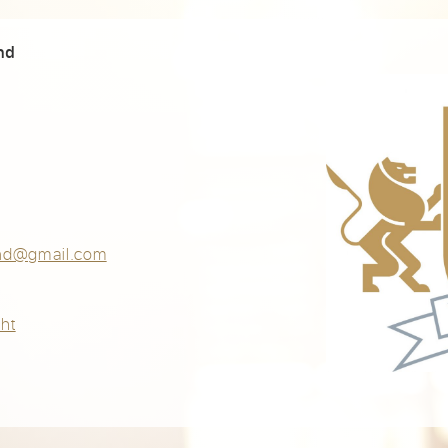
nd
nd@gmail.com
ht